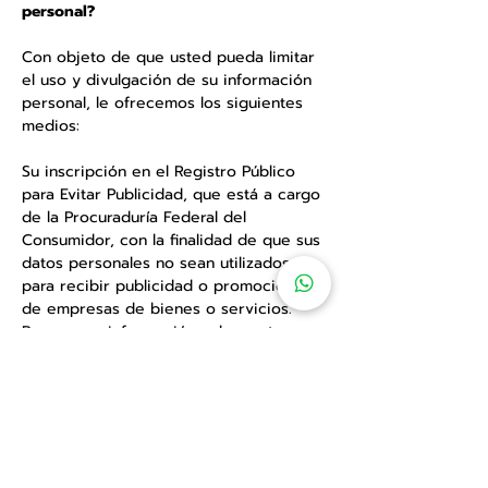
personal?
Con objeto de que usted pueda limitar
el uso y divulgación de su información
personal, le ofrecemos los siguientes
medios:
Su inscripción en el Registro Público
para Evitar Publicidad, que está a cargo
de la Procuraduría Federal del
Consumidor, con la finalidad de que sus
datos personales no sean utilizados
para recibir publicidad o promociones
de empresas de bienes o servicios.
Para mayor información sobre este
registro, usted puede consultar el portal
de Internet de la PROFECO, o bien
ponerse en contacto directo con ésta.
Su registro en el listado de exclusión
escriba a nuestro correo